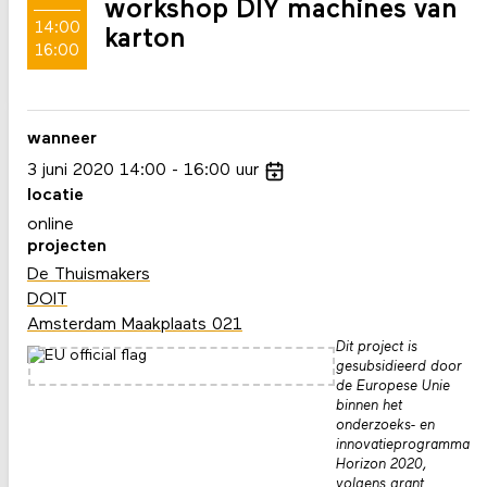
workshop DIY machines van
14:00
karton
16:00
wanneer
3
juni
2020
14:00
16:00
uur
locatie
online
projecten
De Thuismakers
DOIT
Amsterdam Maakplaats 021
Dit project is
gesubsidieerd door
de Europese Unie
binnen het
onderzoeks- en
innovatieprogramma
Horizon 2020,
volgens grant