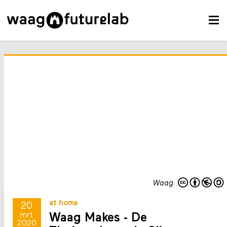
Waag
at home
20
Waag Makes - De
mrt
2020