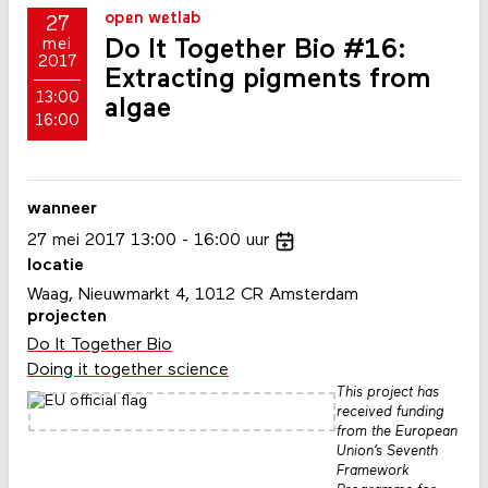
open wetlab
27
Do It Together Bio #16:
mei
2017
Extracting pigments from
13:00
algae
16:00
wanneer
27
mei
2017
13:00
16:00
uur
locatie
Waag, Nieuwmarkt 4, 1012 CR Amsterdam
projecten
Do It Together Bio
Doing it together science
This project has
received funding
from the European
Union’s Seventh
Framework