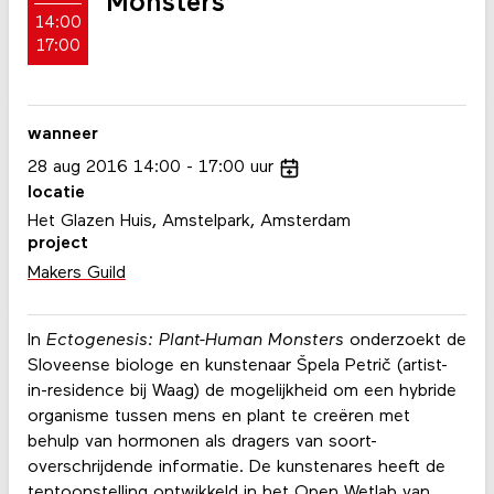
Monsters
14:00
17:00
wanneer
28
aug
2016
14:00
17:00
uur
locatie
Het Glazen Huis, Amstelpark, Amsterdam
project
Makers Guild
In
Ectogenesis: Plant-Human Monsters
onderzoekt de
Sloveense biologe en kunstenaar Špela Petrič (artist-
in-residence bij Waag) de mogelijkheid om een hybride
organisme tussen mens en plant te creëren met
behulp van hormonen als dragers van soort-
overschrijdende informatie. De kunstenares heeft de
tentoonstelling ontwikkeld in het Open Wetlab van