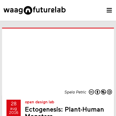
Spela Petric
open design lab
28
Ectogenesis: Plant-Human
aug
2016