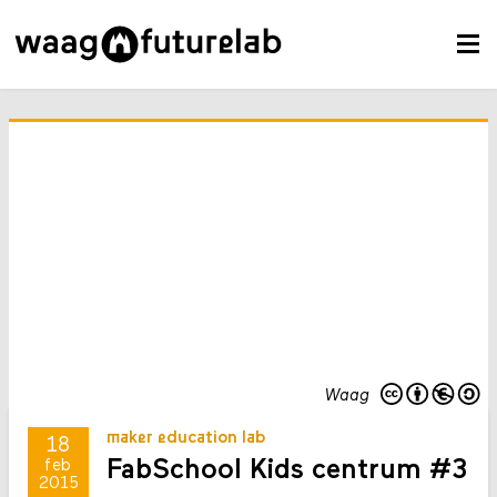
Waag
maker education lab
18
FabSchool Kids centrum #3
feb
2015