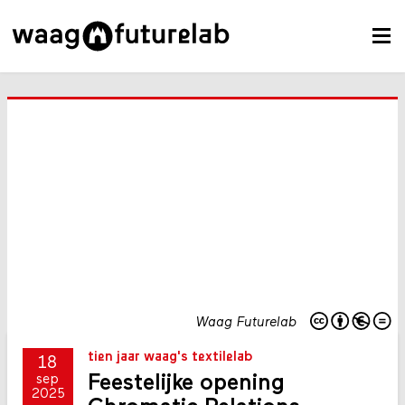
Waag Futurelab
tien jaar waag's textilelab
18
Feestelijke opening
sep
2025