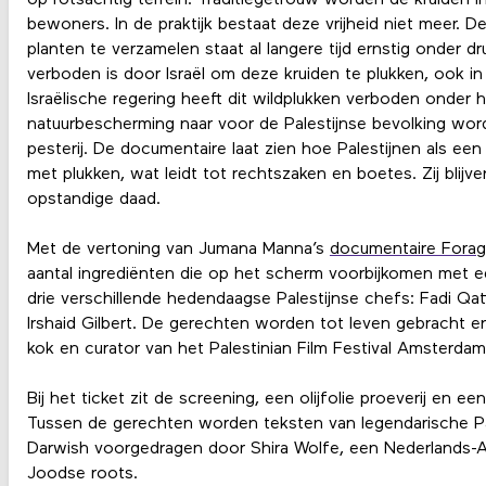
op rotsachtig terrein. Traditiegetrouw worden de kruiden i
bewoners. In de praktijk bestaat deze vrijheid niet meer.
planten te verzamelen staat al langere tijd ernstig onder dr
verboden is door Israël om deze kruiden te plukken, ook i
Israëlische regering heeft dit wildplukken verboden onder
natuurbescherming naar voor de Palestijnse bevolking word
pesterij. De documentaire laat zien hoe Palestijnen als e
met plukken, wat leidt tot rechtszaken en boetes. Zij blij
opstandige daad.
Met de vertoning van Jumana Manna’s
documentaire Forag
aantal ingrediënten die op het scherm voorbijkomen met 
drie verschillende hedendaagse Palestijnse chefs: Fadi Qat
Irshaid Gilbert. De gerechten worden tot leven gebracht en
kok en curator van het Palestinian Film Festival Amsterdam
Bij het ticket zit de screening, een olijfolie proeverij en 
Tussen de gerechten worden teksten van legendarische P
Darwish voorgedragen door Shira Wolfe, een Nederlands-A
Joodse roots.