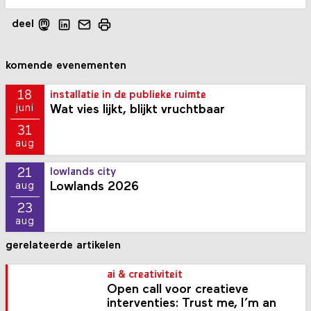
deel
komende evenementen
18
installatie in de publieke ruimte
Wat vies lijkt, blijkt vruchtbaar
juni
31
aug
21
lowlands city
Lowlands 2026
aug
23
aug
gerelateerde artikelen
ai & creativiteit
Open call voor creatieve
interventies: Trust me, I’m an