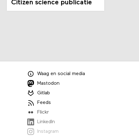
Citizen science publicatie
Waag
en
social media
Mastodon
Gitlab
Feeds
Flickr
LinkedIn
Instagram