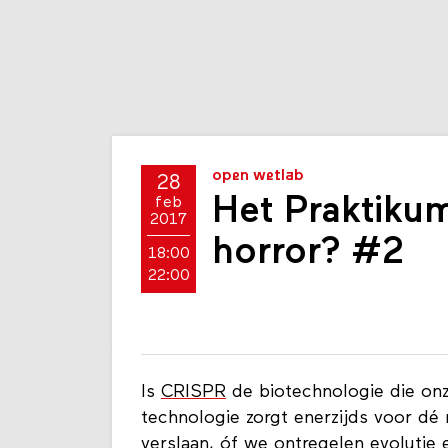
open wetlab
28
Het Praktiku
feb
2017
horror? #2
18:00
22:00
Is
CRISPR
de biotechnologie die on
technologie zorgt enerzijds voor dé 
verslaan, óf we ontregelen evoluti