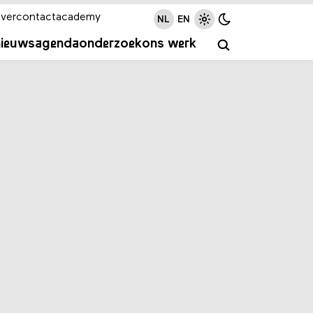
ver
contact
academy
NL
EN
nieuws
agenda
onderzoek
ons werk