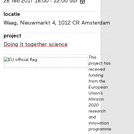
28
feb
2017
18:00
22:00
uur
locatie
Waag, Nieuwmarkt 4, 1012 CR Amsterdam
project
Doing it together science
This
project has
received
funding
from the
European
Union’s
Horizon
2020
research
and
innovation
programme