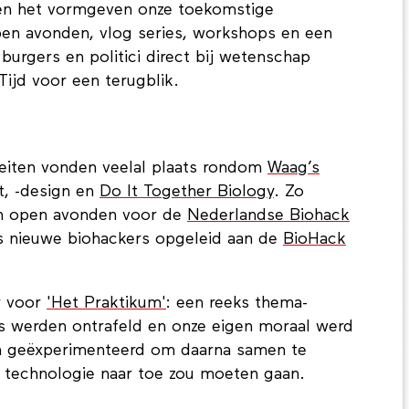
 en het vormgeven onze toekomstige
pen avonden, vlog series, workshops en een
burgers en politici direct bij wetenschap
Tijd voor een terugblik.
teiten vonden veelal plaats rondom
Waag’s
t, -design en
Do It Together Biology
. Zo
 open avonden voor de
Nederlandse Biohack
ks nieuwe biohackers opgeleid aan de
BioHack
r voor
'Het Praktikum'
: een reeks thema-
es werden ontrafeld en onze eigen moraal werd
on geëxperimenteerd om daarna samen te
e technologie naar toe zou moeten gaan.