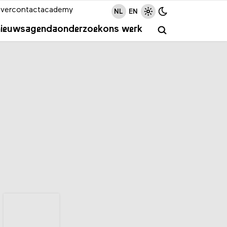
ver
contact
academy
NL
EN
nieuws
agenda
onderzoek
ons werk