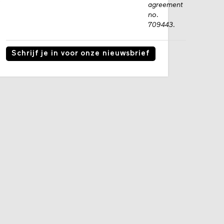
agreement
no.
709443.
Schrijf je in voor onze nieuwsbrief