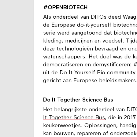
#OPENBIOTECH
Als onderdeel van DITOs deed Waag
de Europese do-it-yourself biotech
serie
werd aangetoond dat biotechnol
kleding, medicijnen en voedsel. Ti
deze technologieën bevraagd en onde
wetenschappers. Het doel was de ken
democratiseren en demystificeren:
uit de Do It Yourself Bio communit
gericht aan Europese beleidsmakers
Do It Together Science Bus
Het belangrijkste onderdeel van DI
It Together Science Bus
, die in 201
keukenweetjes. Oplossingen, handig
kan bouwen, repareren of onderzoeke