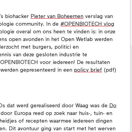
’s biohacker
Pieter van Boheemen
verslag van
nologie community. In de
#OPENBIOTECH vlog
ogie overal om ons heen te vinden is: in onze
jdens open avonden in het Open Wetlab werden
rzocht met burgers, politici en
nis van deze gesloten industrie te
 #OPENBIOTECH voor iedereen! De resultaten
y werden gepresenteerd in een
policy brief
(pdf)
.
TOs dat werd gerealiseerd door Waag was de
Do
7 door Europa reed op zoek naar huis-, tuin- en
heidjes of recepten waarmee iedereen dingen
n. Dit avontuur ging van start met het werven