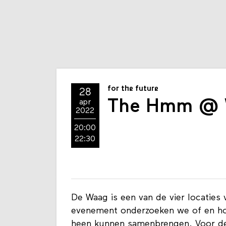
for the future
28
The Hmm @ 
apr
2022
20:00
22:30
De Waag is een van de vier locaties
evenement onderzoeken we of en ho
heen kunnen samenbrengen. Voor de 