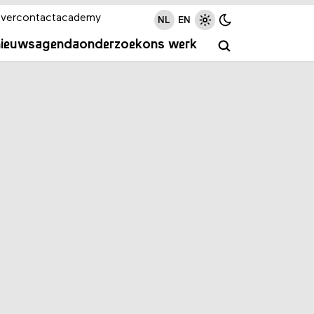
ver
contact
academy
NL
EN
nieuws
agenda
onderzoek
ons werk