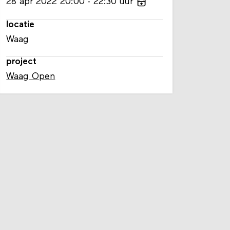
28
apr
2022
20:00
22:30
uur
locatie
Waag
project
Waag Open