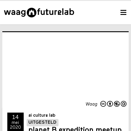
Waag
ai culture lab
14
UITGESTELD
mei
2020
planet B expedition meetup