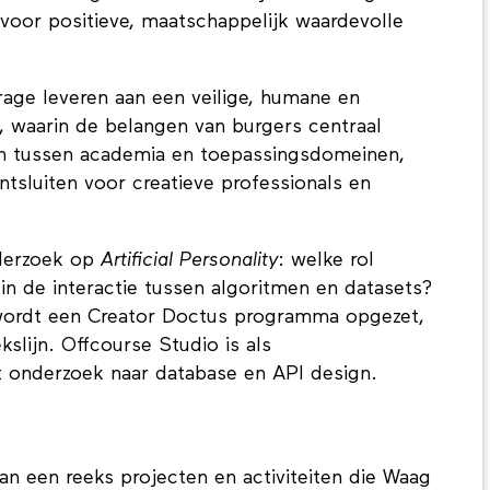
 aanleiding om somber te zijn. Dat vraagt om
voor positieve, maatschappelijk waardevolle
age leveren aan een veilige, humane en
 waarin de belangen van burgers centraal
n tussen academia en toepassingsdomeinen,
tsluiten voor creatieve professionals en
nderzoek op
Artificial Personality
: welke rol
n de interactie tussen algoritmen en datasets?
wordt een Creator Doctus programma opgezet,
slijn. Offcourse Studio is als
t onderzoek naar database en API design.