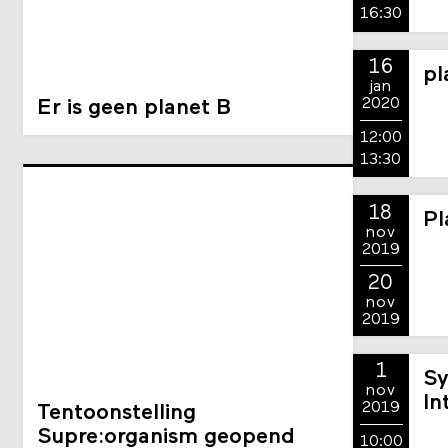
15:00
16:30
16
pl
jan
2020
Er is geen planet B
12:00
13:30
18
Pl
nov
2019
20
nov
2019
1
Sy
nov
In
2019
Tentoonstelling