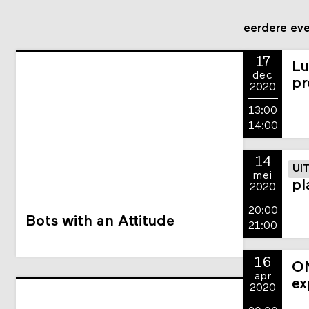
eerdere ev
17
Lu
dec
pr
2020
13:00
14:00
14
UI
mei
pl
2020
20:00
Bots with an Attitude
21:00
16
ON
apr
ex
2020