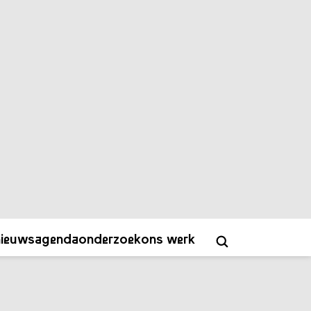
ver
contact
academy
NL
EN
nieuws
agenda
onderzoek
ons werk