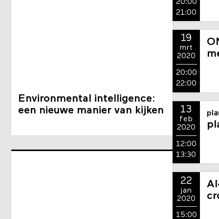
20:00
21:00
19
ON
mrt
m
2020
20:00
22:00
Environmental intelligence:
13
een nieuwe manier van kijken
pla
feb
pl
2020
12:00
13:30
22
AI
jan
cr
2020