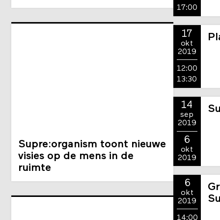
Supre:organism geopend
10:00
17:00
17
Pl
okt
2019
12:00
13:30
14
Su
sep
2019
6
Supre:organism toont nieuwe
okt
visies op de mens in de
2019
ruimte
6
Gr
okt
Su
2019