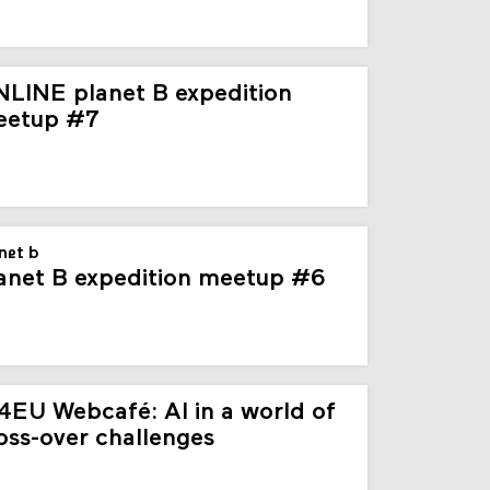
LINE planet B expedition
eetup #7
net b
anet B expedition meetup #6
4EU Webcafé: AI in a world of
oss-over challenges