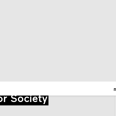
o
or Society