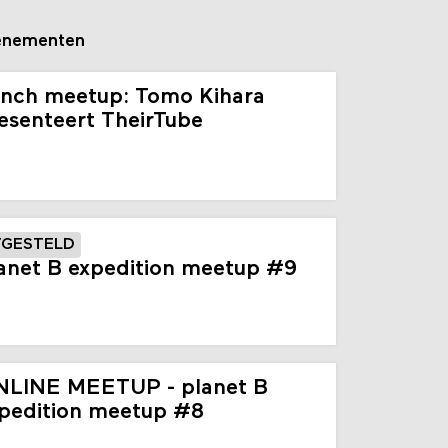
enementen
nch meetup: Tomo Kihara
esenteert TheirTube
TGESTELD
anet B expedition meetup #9
LINE MEETUP - planet B
pedition meetup #8