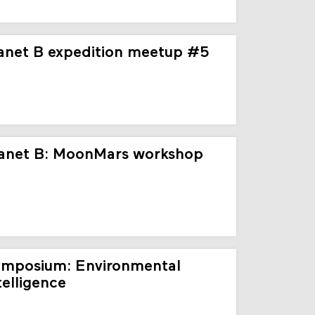
anet B expedition meetup #5
anet B: MoonMars workshop
mposium: Environmental
telligence