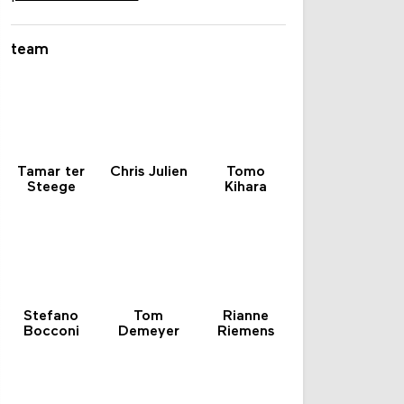
planet B website
team
Tamar ter
Chris Julien
Tomo
Steege
Kihara
Stefano
Tom
Rianne
Bocconi
Demeyer
Riemens