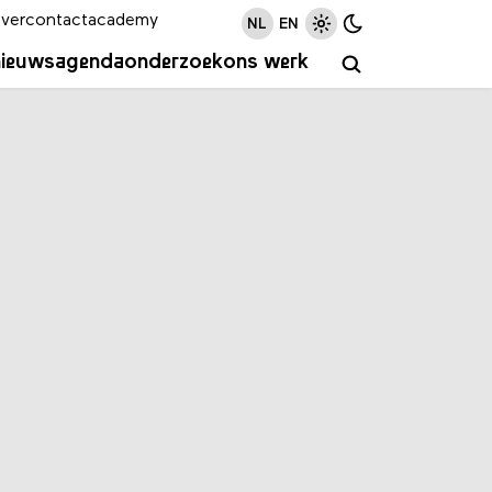
ver
contact
academy
NL
EN
nieuws
agenda
onderzoek
ons werk