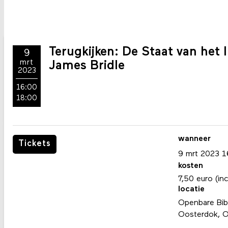
Terugkijken: De Staat van het
9
mrt
James Bridle
2023
16:00
18:00
wanneer
Tickets
9
mrt
2023
1
kosten
7,50 euro (inc
locatie
Openbare Bib
Oosterdok, 