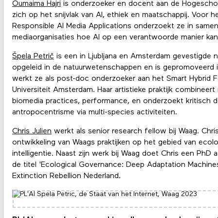
Oumaima Hajri
is onderzoeker en docent aan de Hogeschoo
zich op het snijvlak van AI, ethiek en maatschappij. Voor h
Responsible AI Media Applications onderzoekt ze in same
mediaorganisaties hoe AI op een verantwoorde manier ka
Špela Petrič
is een in Ljubljana en Amsterdam gevestigde n
opgeleid in de natuurwetenschappen en is gepromoveerd i
werkt ze als post-doc onderzoeker aan het Smart Hybrid F
Universiteit Amsterdam. Haar artistieke praktijk combinee
biomedia practices, performance, en onderzoekt kritisch 
antropocentrisme via multi-species activiteiten.
Chris Julien
werkt als senior research fellow bij Waag. Chr
ontwikkeling van Waags praktijken op het gebied van ecol
intelligentie. Naast zijn werk bij Waag doet Chris een PhD 
de titel 'Ecological Governance: Deep Adaptation Machines'
Extinction Rebellion Nederland.