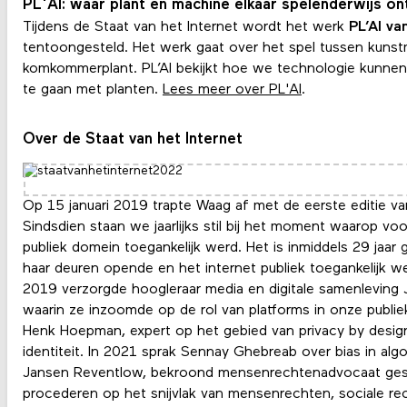
PL'AI: waar plant en machine elkaar spelenderwijs o
Tijdens de Staat van het Internet wordt het werk
PL’AI va
tentoongesteld. Het werk gaat over het spel tussen kunstm
komkommerplant. PL’AI bekijkt hoe we technologie kunnen 
te gaan met planten.
Lees meer over PL'AI
.
Over de Staat van het Internet
Op 15 januari 2019 trapte Waag af met de eerste editie van
Sindsdien staan we jaarlijks stil bij het moment waarop vo
publiek domein toegankelijk werd. Het is inmiddels 29 jaar 
haar deuren opende en het internet publiek toegankelijk wer
2019 verzorgde hoogleraar media en digitale samenleving J
waarin ze inzoomde op de rol van platforms in onze publie
Henk Hoepman, expert op het gebied van privacy by design,
identiteit. In 2021 sprak Sennay Ghebreab over bias in algo
Jansen Reventlow, bekroond mensenrechtenadvocaat gespe
procederen op het snijvlak van mensenrechten, sociale re