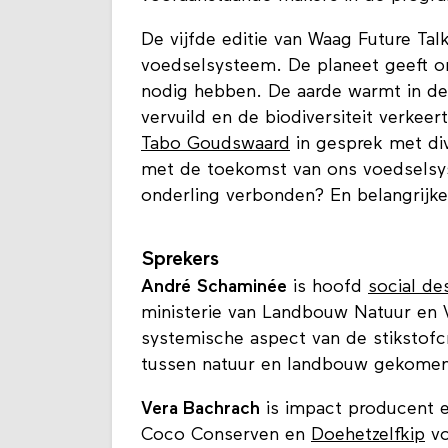
De vijfde editie van Waag Future Tal
voedselsysteem. De planeet geeft on
nodig hebben. De aarde warmt in de
vervuild en de biodiversiteit verkeer
Tabo Goudswaard
in gesprek met di
met de toekomst van ons voedselsys
onderling verbonden? En belangrijke
Sprekers
André Schaminée
is hoofd
social de
ministerie van Landbouw Natuur en V
systemische aspect van de stikstofcr
tussen natuur en landbouw gekomen 
Vera Bachrach
is impact producent 
Coco Conserven en
Doehetzelfkip
vo