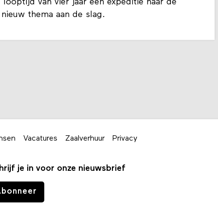
looptijd van vier jaar een expeditie naar de
 nieuw thema aan de slag.
nsen
Vacatures
Zaalverhuur
Privacy
hrijf je in voor onze nieuwsbrief
Abonneer