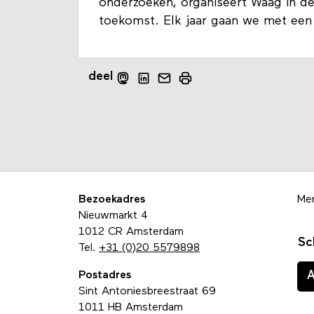
onderzoeken, organiseert Waag in de 
toekomst. Elk jaar gaan we met een
deel
Bezoekadres
Me
Nieuwmarkt 4
1012 CR Amsterdam
Sc
Tel.
+31 (0)20 5579898
Postadres
Sint Antoniesbreestraat 69
1011 HB Amsterdam