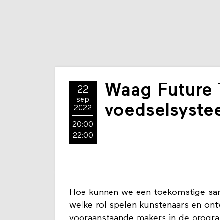
Waag Future T
22
sep
voedselsyst
2022
20:00
22:00
Hoe kunnen we een toekomstige sam
welke rol spelen kunstenaars en ont
vooraanstaande makers in de prog