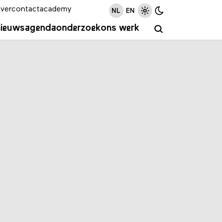
ver
contact
academy
NL
EN
nieuws
agenda
onderzoek
ons werk