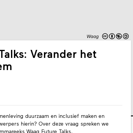
Waag
alks: Verander het
eem
enleving duurzaam en inclusief maken en
werpers hierin? Over deze vraag spreken we
rammareeks
Waag Future Talks
.