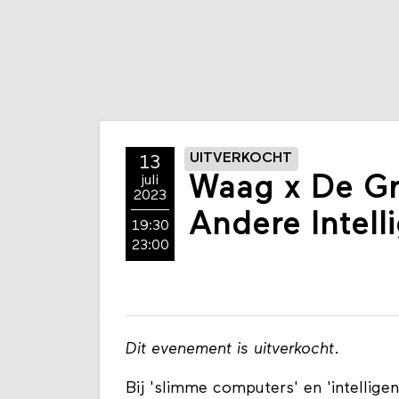
UITVERKOCHT
13
Waag x De G
juli
2023
Andere Intell
19:30
23:00
Dit evenement is uitverkocht
.
Bij 'slimme computers' en 'intellige