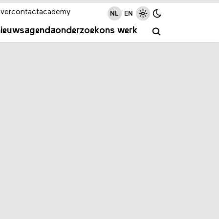
ver
contact
academy
NL
EN
nieuws
agenda
onderzoek
ons werk