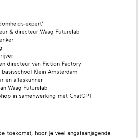
'domheids-expert'
eur & directeur Waag Futurelab
denker
g
rijver
 directeur van Fiction Factory
r basisschool Klein Amsterdam
r en alleskunner
an Waag Futurelab
shop in samenwerking met ChatGPT
n de toekomst, hoor je veel angstaanjagende