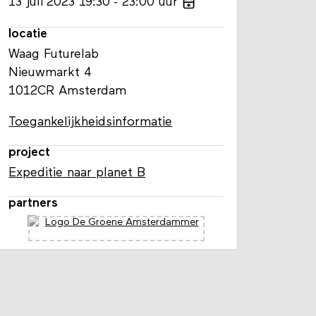
13
juli
2023
19:30
23:00
uur
locatie
Waag Futurelab
Nieuwmarkt 4
1012CR Amsterdam
Toegankelijkheidsinformatie
project
Expeditie naar planet B
partners