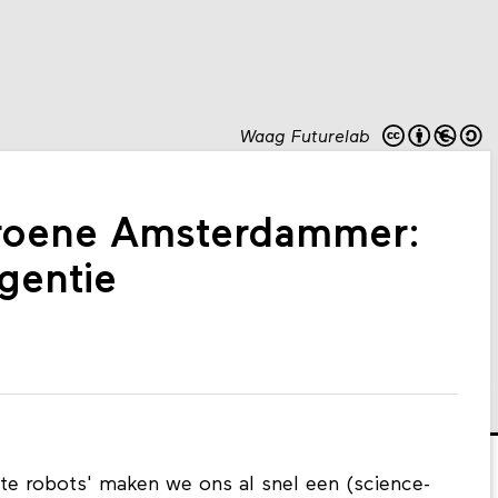
Waag Futurelab
roene Amsterdammer:
igentie
nte robots' maken we ons al snel een (science-