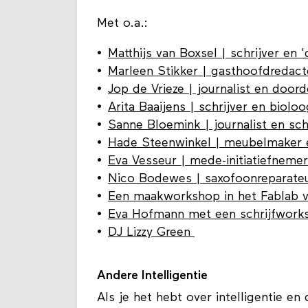
Met o.a.:
Matthijs van Boxsel | schrijver en 
Marleen Stikker | gasthoofdredact
Jop de Vrieze | journalist en door
Arita Baaijens | schrijver en bioloo
Sanne Bloemink | journalist en sch
Hade Steenwinkel | meubelmaker en
Eva Vesseur | mede-initiatiefneme
Nico Bodewes | saxofoonreparateu
Een maakworkshop in het Fablab v
Eva Hofmann met een schrijfwork
DJ Lizzy Green
Andere Intelligentie
Als je het hebt over intelligentie e