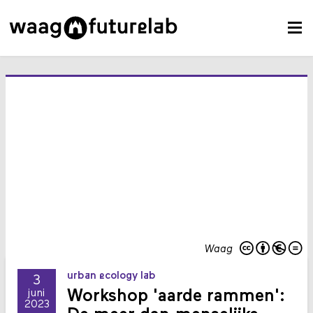
Waag
urban ecology lab
3
Workshop 'aarde rammen':
juni
2023