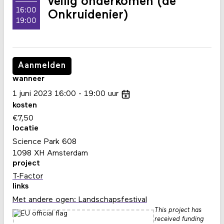
veilig onderkomen (de
16:00
Onkruidenier)
19:00
Aanmelden
wanneer
1
juni
2023
16:00
19:00
uur
kosten
€7,50
locatie
Science Park 608
1098 XH Amsterdam
project
T-Factor
links
Met andere ogen: Landschapsfestival
This project has
received funding