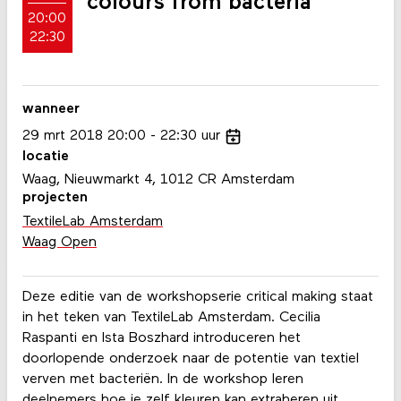
colours from bacteria
20:00
22:30
wanneer
29
mrt
2018
20:00
22:30
uur
locatie
Waag, Nieuwmarkt 4, 1012 CR Amsterdam
projecten
TextileLab Amsterdam
Waag Open
Deze editie van de workshopserie critical making staat
in het teken van TextileLab Amsterdam. Cecilia
Raspanti en Ista Boszhard introduceren het
doorlopende onderzoek naar de potentie van textiel
verven met bacteriën. In de workshop leren
deelnemers hoe je zelf kleuren kan extraheren uit