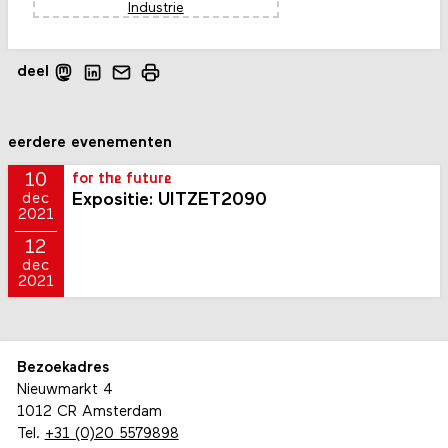
deel
eerdere evenementen
10
for the future
Expositie: UITZET2090
dec
2021
12
dec
2021
Bezoekadres
Nieuwmarkt 4
1012 CR Amsterdam
Tel.
+31 (0)20 5579898