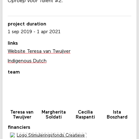
Oproep voor Talent #2
.
project duration
1 sep 2019
-
1 apr 2021
links
Website Teresa van Twuijver
Indigenous Dutch
team
Teresa van
Margherita
Cecilia
Ista
Twuijver
Soldati
Raspanti
Boszhard
financiers