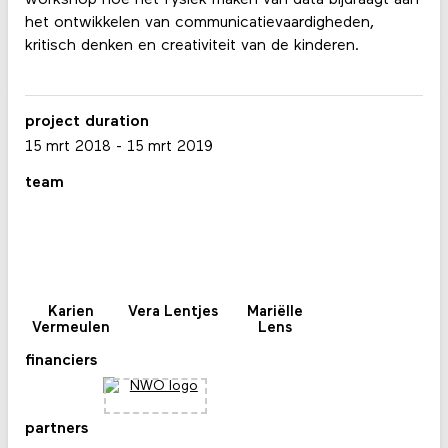
workshop hoe het fysiek maken van data bijdraagt aan
het ontwikkelen van communicatievaardigheden,
kritisch denken en creativiteit van de kinderen.
project duration
15 mrt 2018
-
15 mrt 2019
team
Karien
Vera Lentjes
Mariëlle
Vermeulen
Lens
financiers
partners