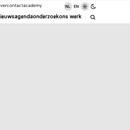
ver
contact
academy
NL
EN
nieuws
agenda
onderzoek
ons werk