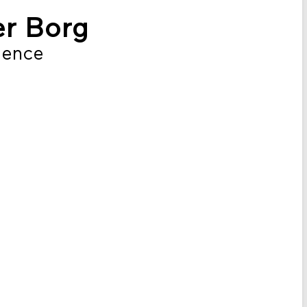
er Borg
idence