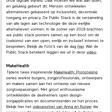
onze digitale vrijheid. Daar moeten we wat aan doen,
en gelukkig gebeurt dit. Mensen ontwikkelen
alternatieven gebaseerd op inclusiviteit, decentrale
toegang en privacy. De Public Stack is de verzameling
van alle lagen aan technologie die deze eerlijke
alternatieven vormen. In de zomer van 2018 brachten
we public stack pioniers samen op een boot om de
toekomst van een open, eerlijk en inclusief internet te
bespreken. Bekijk de foto’s van de dag
hier
. Wat de
Public Stack betekent leggen we uit in deze
video
.
MakeHealth
Tijdens twee inspirerende
MakeHealth: Prototyping
series werkte burgers, zorgprofessionals, ontwerpers
en makers samen aan het ontwerp van nieuwe
zorgtoepassingen. Met groot enthousiasme
ontwikkelden de deelnemers open design-
zorgapplicaties en documenteerden ze hun proces.
Bekijk hier het
videoportret van Anna en Rutger
die