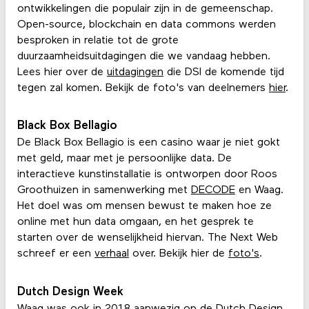
ontwikkelingen die populair zijn in de gemeenschap.
Open-source, blockchain en data commons werden
besproken in relatie tot de grote
duurzaamheidsuitdagingen die we vandaag hebben.
Lees hier over de
uitdagingen
die DSI de komende tijd
tegen zal komen. Bekijk de foto's van deelnemers
hier
.
Black Box Bellagio
De Black Box Bellagio is een casino waar je niet gokt
met geld, maar met je persoonlijke data. De
interactieve kunstinstallatie is ontworpen door Roos
Groothuizen in samenwerking met
DECODE
en Waag.
Het doel was om mensen bewust te maken hoe ze
online met hun data omgaan, en het gesprek te
starten over de wenselijkheid hiervan. The Next Web
schreef er een
verhaal
over. Bekijk hier de
foto's
.
Dutch Design Week
Waag was ook in 2018 aanwezig op de
Dutch Design