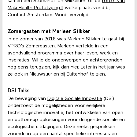
samen een Stomanoir ontwikkelden of de
foto's van
MakeHealth Prototyping II
welke plaats vond bij
Contact Amsterdam. Wordt vervolgd!
Zomergasten met Marleen Stikker
In de zomer van 2018 was
Marleen Stikker
te gast bij
VPRO’s Zomergasten. Marleen vertelde in een
avondvullend programma over haar leven, werk en
inspiraties. Wil je de onderwerpen en achtergronden
nog eens terugzien, kijk dan
hier
. Later in het jaar was
ze ook in
Nieuwsuur
en bij Buitenhof te zien.
DSI Talks
De beweging van
Digitale Sociale Innovatie
(DSI)
onderzoekt de mogelijkheden voor eerlijkere
technologische innovatie, het ontwikkelen van open
en bottom-up oplossingen voor dringende sociale en
ecologische uitdagingen. Deze reeks gesprekken
zoomde in op een aantal specifieke interesses en