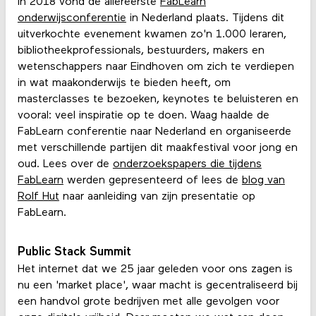
In 2018 vond de allereerste
FabLearn
onderwijsconferentie
in Nederland plaats. Tijdens dit
uitverkochte evenement kwamen zo'n 1.000 leraren,
bibliotheekprofessionals, bestuurders, makers en
wetenschappers naar Eindhoven om zich te verdiepen
in wat maakonderwijs te bieden heeft, om
masterclasses te bezoeken, keynotes te beluisteren en
vooral: veel inspiratie op te doen. Waag haalde de
FabLearn conferentie naar Nederland en organiseerde
met verschillende partijen dit maakfestival voor jong en
oud. Lees over de
onderzoekspapers die tijdens
FabLearn
werden gepresenteerd of lees de
blog van
Rolf Hut
naar aanleiding van zijn presentatie op
FabLearn.
Public Stack Summit
Het internet dat we 25 jaar geleden voor ons zagen is
nu een 'market place', waar macht is gecentraliseerd bij
een handvol grote bedrijven met alle gevolgen voor