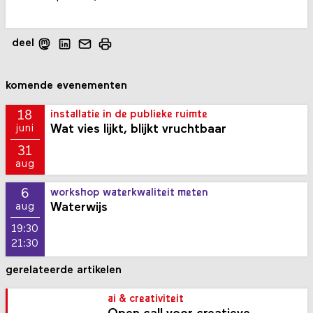
deel
komende evenementen
18
installatie in de publieke ruimte
Wat vies lijkt, blijkt vruchtbaar
juni
31
aug
6
workshop waterkwaliteit meten
Waterwijs
aug
19:30
21:30
gerelateerde artikelen
ai & creativiteit