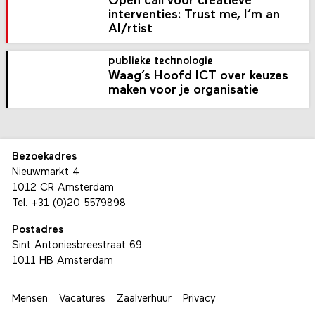
Open call voor creatieve
interventies: Trust me, I’m an
AI/rtist
publieke technologie
Waag’s Hoofd ICT over keuzes
maken voor je organisatie
Bezoekadres
Nieuwmarkt 4
1012 CR Amsterdam
Tel.
+31 (0)20 5579898
Postadres
Sint Antoniesbreestraat 69
1011 HB Amsterdam
Mensen
Vacatures
Zaalverhuur
Privacy