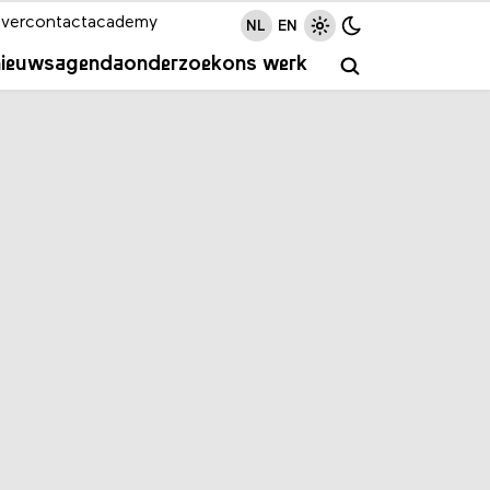
ver
contact
academy
NL
EN
nieuws
agenda
onderzoek
ons werk