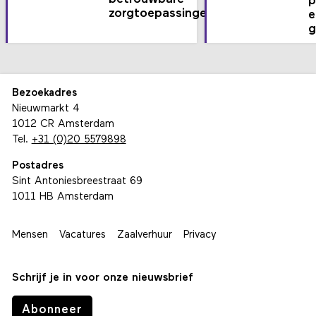
p
zorgtoepassingen
e
g
Bezoekadres
Nieuwmarkt 4
1012 CR Amsterdam
Tel.
+31 (0)20 5579898
Postadres
Sint Antoniesbreestraat 69
1011 HB Amsterdam
Mensen
Vacatures
Zaalverhuur
Privacy
Schrijf je in voor onze nieuwsbrief
Abonneer