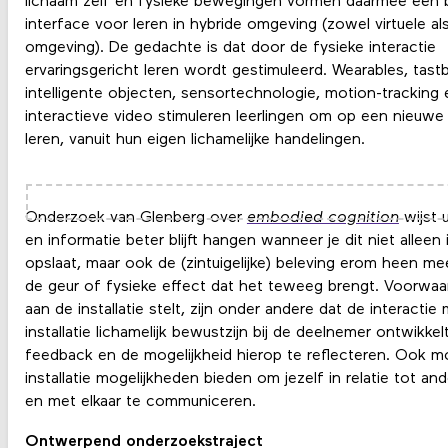
lichaam zelf en fysieke bewegingen vormen daarmee een b
interface voor leren in hybride omgeving (zowel virtuele al
omgeving). De gedachte is dat door de fysieke interactie
ervaringsgericht leren wordt gestimuleerd. Wearables, tast
intelligente objecten, sensortechnologie, motion-tracking 
interactieve video stimuleren leerlingen om op een nieuwe
leren, vanuit hun eigen lichamelijke handelingen.
Onderzoek van Glenberg over
embodied cognition
wijst u
en informatie beter blijft hangen wanneer je dit niet allee
opslaat, maar ook de (zintuigelijke) beleving erom heen m
de geur of fysieke effect dat het teweeg brengt. Voorwaar
aan de installatie stelt, zijn onder andere dat de interactie
installatie lichamelijk bewustzijn bij de deelnemer ontwikkel
feedback en de mogelijkheid hierop te reflecteren. Ook m
installatie mogelijkheden bieden om jezelf in relatie tot an
en met elkaar te communiceren.
Ontwerpend onderzoekstraject