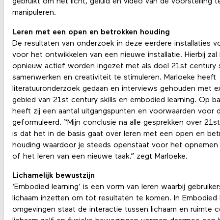
gebruikt om het licht, geluid en video van de voorstelling t
manipuleren.
Leren met een open en betrokken houding
De resultaten van onderzoek in deze eerdere installaties v
voor het ontwikkelen van een nieuwe installatie. Hierbij zal
opnieuw actief worden ingezet met als doel 21st century sk
samenwerken en creativiteit te stimuleren. Marloeke heeft
literatuuronderzoek gedaan en interviews gehouden met e
gebied van 21st century skills en embodied learning. Op ba
heeft zij een aantal uitgangspunten en voorwaarden voor de
geformuleerd. “Mijn conclusie na alle gesprekken over 21st 
is dat het in de basis gaat over leren met een open en be
houding waardoor je steeds openstaat voor het opnemen 
of het leren van een nieuwe taak.” zegt Marloeke.
Lichamelijk bewustzijn
‘Embodied learning’ is een vorm van leren waarbij gebruike
lichaam inzetten om tot resultaten te komen. In Embodied 
omgevingen staat de interactie tussen lichaam en ruimte ce