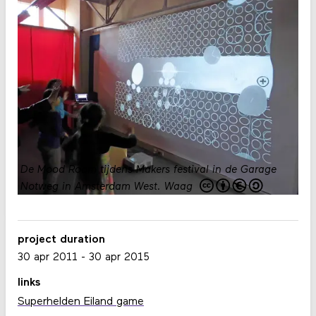
De Mood Room tijdens Makers festival in de Garage
Notweg in Amsterdam West.
Waag
project duration
30 apr 2011
-
30 apr 2015
links
Superhelden Eiland game