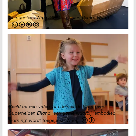
Cilinder-Trap-Wip COMMIT golden demo
.
Waag
Beeld uit een video van Jelmer de Maat over
Superhelden Eiland, een game waarbij 'embodied
learning' wordt toegepast.
Waag