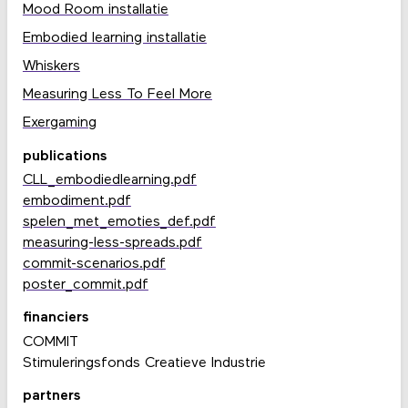
Mood Room installatie
Embodied learning installatie
Whiskers
Measuring Less To Feel More
Exergaming
publications
CLL_embodiedlearning.pdf
embodiment.pdf
spelen_met_emoties_def.pdf
measuring-less-spreads.pdf
commit-scenarios.pdf
poster_commit.pdf
financiers
COMMIT
Stimuleringsfonds Creatieve Industrie
partners