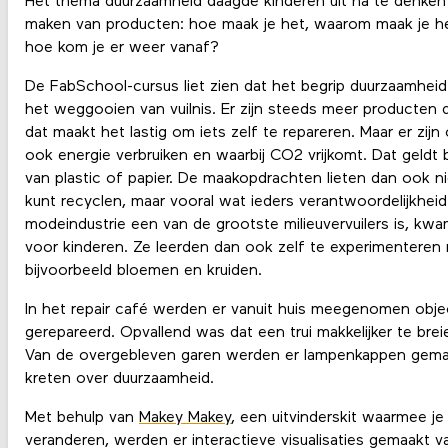
Het thema duurzaamheid daagde kinderen uit na te denken
maken van producten: hoe maak je het, waarom maak je het,
hoe kom je er weer vanaf?
De FabSchool-cursus liet zien dat het begrip duurzaamheid
het weggooien van vuilnis. Er zijn steeds meer producten d
dat maakt het lastig om iets zelf te repareren. Maar er zij
ook energie verbruiken en waarbij CO2 vrijkomt. Dat geldt 
van plastic of papier. De maakopdrachten lieten dan ook ni
kunt recyclen, maar vooral wat ieders verantwoordelijkheid
modeindustrie een van de grootste milieuvervuilers is, kwa
voor kinderen. Ze leerden dan ook zelf te experimenteren me
bijvoorbeeld bloemen en kruiden.
In het repair café werden er vanuit huis meegenomen objec
gerepareerd. Opvallend was dat een trui makkelijker te breien
Van de overgebleven garen werden er lampenkappen gema
kreten over duurzaamheid.
Met behulp van
Makey Makey
, een uitvinderskit waarmee j
veranderen, werden er interactieve visualisaties gemaakt 