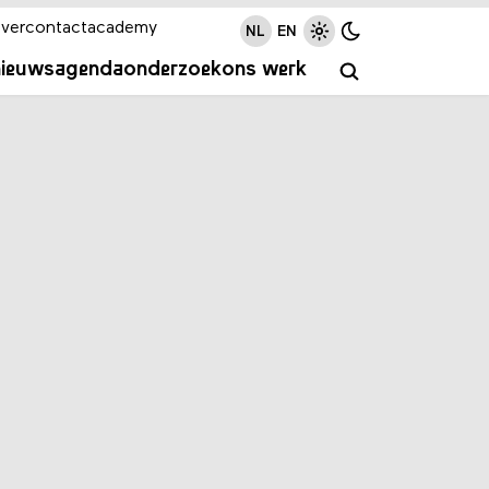
ver
contact
academy
NL
EN
nieuws
agenda
onderzoek
ons werk