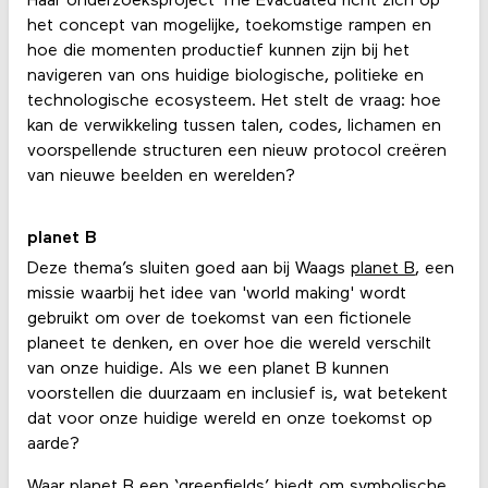
Haar onderzoeksproject The Evacuated richt zich op
het concept van mogelijke, toekomstige rampen en
hoe die momenten productief kunnen zijn bij het
navigeren van ons huidige biologische, politieke en
technologische ecosysteem. Het stelt de vraag: hoe
kan de verwikkeling tussen talen, codes, lichamen en
voorspellende structuren een nieuw protocol creëren
van nieuwe beelden en werelden?
planet B
Deze thema’s sluiten goed aan bij Waags
planet B
, een
missie waarbij het idee van 'world making' wordt
gebruikt om over de toekomst van een fictionele
planeet te denken, en over hoe die wereld verschilt
van onze huidige. Als we een planet B kunnen
voorstellen die duurzaam en inclusief is, wat betekent
dat voor onze huidige wereld en onze toekomst op
aarde?
Waar planet B een ‘greenfields’ biedt om symbolische