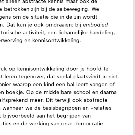
iet alleen abstracte kennis maar ook de
 betrokken zijn bij de aaibeweging. We
gens om de situatie die in de zin wordt
n. Dat kun je ook omdraaien: bij
embodied
rische activiteit, een lichamelijke handeling,
erwerving en kennisontwikkeling.
druk op kennisontwikkeling door je hoofd te
t leren tegenover, dat veelal plaatsvindt in niet-
manier waarop een kind een bal leert vangen of
t een boekje. Op de middelbare school en daarna
zelfsprekend meer. Dit terwijl ook abstracte
 wanneer we de basisbegrippen en –relaties
 bijvoorbeeld aan het begrijpen van
cties en de werking van onze democratie.