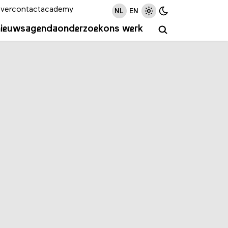
ver
contact
academy
NL
EN
nieuws
agenda
onderzoek
ons werk