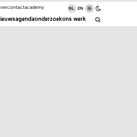
ver
contact
academy
NL
EN
nieuws
agenda
onderzoek
ons werk