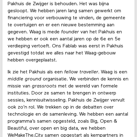
Pakhuis de Zwijger is behouden. Het was bijna
gesloopt. We hebben jaren lang samen gewerkt om
financiering voor verbouwing te vinden, de gemeente
te overtuigen en er een nieuwe bestemming aan
gegeven. Waag is mede
founder
van het Pakhuis en
we hebben er ook een aantal jaren op de 6e en 5e
verdieping vertoeft. Ons Fablab was eerst in Pakhuis
gevestigd totdat we alles naar het Waag-gebouw
hebben overgeplaatst.
Ik zie het Pakhuis als een
fellow traveller
. Waag is een
middle ground
organisatie. We verbinden de kennis en
missie van
grassroots
met de wereld van formele
instituties. Door ze samen te brengen in ontwerp
sessies, kennisuitwisseling. Pakhuis de Zwijger vervult
ook zo’n rol. We trekken op in de debatten over
technologie en de samenleving. We hebben een aantal
programma’s samen opgesteld, zoals Big, Open &
Beautiful, over open en big data, we hebben
WeMakeThe.City samen opgestart als kernpartners in