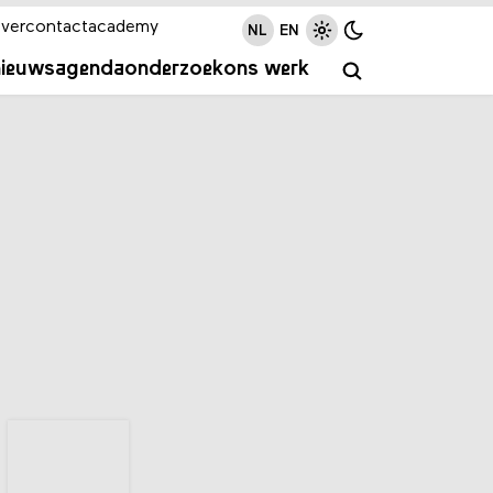
ver
contact
academy
NL
EN
nieuws
agenda
onderzoek
ons werk