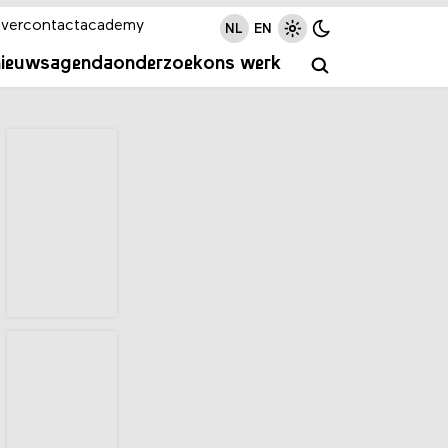
ver
contact
academy
NL
EN
nieuws
agenda
onderzoek
ons werk