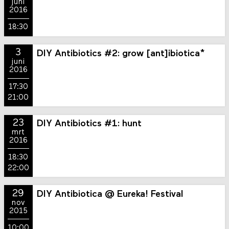
juni
2016
18:30
3
DIY Antibiotics #2: grow [ant]ibiotica*
juni
2016
17:30
21:00
23
DIY Antibiotics #1: hunt
mrt
2016
18:30
22:00
29
DIY Antibiotica @ Eureka! Festival
nov
2015
10:00