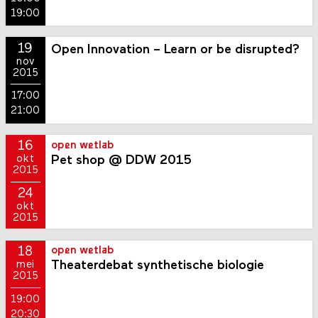
19:00
19
Open Innovation – Learn or be disrupted?
nov
2015
17:00
21:00
16
open wetlab
Pet shop @ DDW 2015
okt
2015
24
okt
2015
18
open wetlab
Theaterdebat synthetische biologie
mei
2015
19:00
20:30