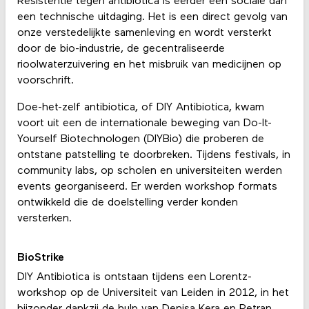
Resistentie tegen antibiotica is eerder een sociale dan
een technische uitdaging. Het is een direct gevolg van
onze verstedelijkte samenleving en wordt versterkt
door de bio-industrie, de gecentraliseerde
rioolwaterzuivering en het misbruik van medicijnen op
voorschrift.
Doe-het-zelf antibiotica, of DIY Antibiotica, kwam
voort uit een de internationale beweging van Do-It-
Yourself Biotechnologen (DIYBio) die proberen de
ontstane patstelling te doorbreken. Tijdens festivals, in
community labs, op scholen en universiteiten werden
events georganiseerd. Er werden workshop formats
ontwikkeld die de doelstelling verder konden
versterken.
BioStrike
DIY Antibiotica is ontstaan tijdens een Lorentz-
workshop op de Universiteit van Leiden in 2012, in het
bijzonder dankzij de hulp van Denisa Kera en Petran