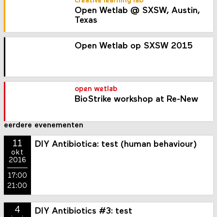
creative learning lab
Open Wetlab @ SXSW, Austin,
Texas
Open Wetlab op SXSW 2015
open wetlab
BioStrike workshop at Re-New
eerdere evenementen
11
DIY Antibiotica: test (human behaviour)
okt
2016
17:00
21:00
4
DIY Antibiotics #3: test