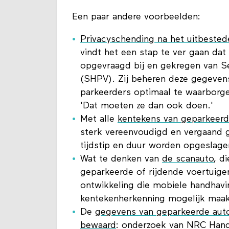
Een paar andere voorbeelden:
Privacyschending na het uitbeste
vindt het een stap te ver gaan da
opgevraagd bij en gekregen van Se
(SHPV). Zij beheren deze gegeven
parkeerders optimaal te waarborg
'Dat moeten ze dan ook doen.'
Met alle
kentekens van geparkeerd
sterk vereenvoudigd en vergaand g
tijdstip en duur worden opgeslagen
Wat te denken van
de scanauto
, d
geparkeerde of rijdende voertuige
ontwikkeling die mobiele handhavi
kentekenherkenning mogelijk maak
De
gegevens van geparkeerde auto
bewaard
: onderzoek van NRC Hande