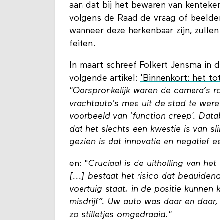
aan dat bij het bewaren van kenteken
volgens de Raad de vraag of beelden
wanneer deze herkenbaar zijn, zulle
feiten.
In maart schreef Folkert Jensma in d
volgende artikel:
'Binnenkort: het t
"Oorspronkelijk waren de camera’s 
vrachtauto’s mee uit de stad te were
voorbeeld van ‘function creep’. Data
dat het slechts een kwestie is van sl
gezien is dat innovatie en negatief 
en: "
Cruciaal is de uitholling van he
[...] bestaat het risico dat beduid
voertuig staat, in de positie kunnen
misdrijf”. Uw auto was daar en daar,
zo stilletjes omgedraaid."