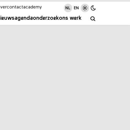
ver
contact
academy
NL
EN
nieuws
agenda
onderzoek
ons werk