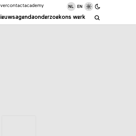
ver
contact
academy
NL
EN
nieuws
agenda
onderzoek
ons werk