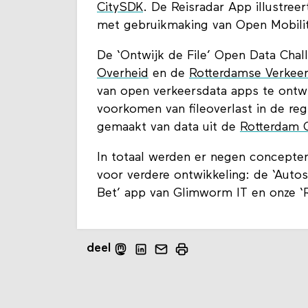
CitySDK
. De Reisradar App illustreer
met gebruikmaking van Open Mobilit
De ‘Ontwijk de File’ Open Data Cha
Overheid
en de
Rotterdamse Verkee
van open verkeersdata apps te ontwi
voorkomen van fileoverlast in de re
gemaakt van data uit de
Rotterdam 
In totaal werden er negen concepten
voor verdere ontwikkeling: de ‘Auto
Bet’ app van Glimworm IT en onze ‘R
deel