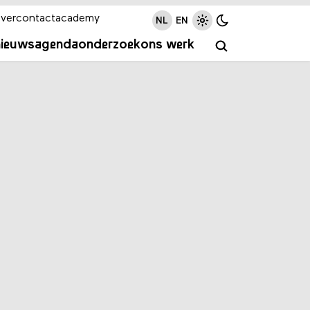
ver
contact
academy
NL
EN
nieuws
agenda
onderzoek
ons werk