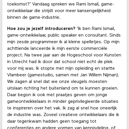
toekomst?’ Vandaag spreken we Rami Ismail, game-
ontwikkelaar die strijdt voor meer kansengelijkheid
binnen de game-industrie.
Hoe zou je jezelf introduceren?
‘Ik ben Rami Ismail,
game-ontwikkelaar, public speaker en consultant. Sinds
mijn zesde programmeer ik al kleine spelletjes. Op mijn
achttiende lanceerde ik mijn eerste commerciële
project. Na twee jaar aan de Hogeschool voor Kunsten
in Utrecht had ik door dat school niet echt de plek
voor mij was. Ik stopte met mijn opleiding en startte
Vlambeer (gamestudio, samen met Jan Willem Nijman).
We zagen al snel dat we onze vleugels moesten
uitslaan richting het buitenland om te kunnen groeien.
Daar begon ik ook met praatjes geven om jonge
gameontwikkelaars in minder geprivilegieerde situaties
te inspireren over het vak. Ik zag al snel hoe oneerlijk
de industrie was. Zoveel creatieve ontwikkelaars die ik
daar tegenkwam hadden geen toegang tot
conferenties en andere vormen van kennisdeling, of