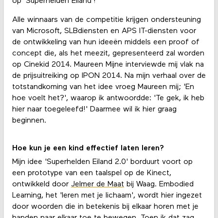
op 'Superhelden Eiland'!
Alle winnaars van de competitie krijgen ondersteuning
van Microsoft, SLBdiensten en APS IT-diensten voor
de ontwikkeling van hun ideeën middels een proof of
concept die, als het meezit, gepresenteerd zal worden
op Cinekid 2014. Maureen Mijne interviewde mij vlak na
de prijsuitreiking op IPON 2014. Na mijn verhaal over de
totstandkoming van het idee vroeg Maureen mij; 'En
hoe voelt het?', waarop ik antwoordde: 'Te gek, ik heb
hier naar toegeleefd!' Daarmee wil ik hier graag
beginnen.
Hoe kun je een kind effectief laten leren?
Mijn idee 'Superhelden Eiland 2.0' borduurt voort op
een prototype van een taalspel op de Kinect,
ontwikkeld door
Jelmer de Maat
bij Waag. Embodied
Learning, het 'leren met je lichaam', wordt hier ingezet
door woorden die in betekenis bij elkaar horen met je
handen naar elkaar toe te bewegen. Toen ik dat zag