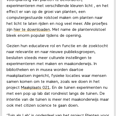
voortplanting van planten te bevorderen,
experimenteren met verschillende kleuren licht , en het
effect er van op de groei van planten, een
computergestuurde rolstoel maken om planten naar
het licht te laten rijden en nog veel meer. Alle proefjes
zijn
hier te downloaden
. Met name de plantenrolstoel
bleek enorm populair tijdens de opening.
Gezien hun educatieve rol en functie en de zoektocht
naar relevantie en naar nieuwe publieksgroepen,
besluiten steeds meer culturele instellingen te
experimenteren met maken en maakonderwijs. In
bibliotheken en in musea worden daartoe
maakplaatsen ingericht, fysieke locaties waar mensen
samen komen om te maken, zoals we doen in het
project
Maakplaats 021
. En de tuinen experimenten nu
met een pop up lab dat rondreist langs de tuinen. De
intentie van de tuinen is meer met maakonderwijs maar
ook met citizen science te gaan doen.
'Tuin als Lab' is onderdeel van het project
Planten voor