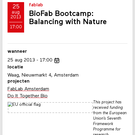
fablab
25
BioFab Bootcamp:
aug
2013
Balancing with Nature
17:00
wanneer
25
aug
2013
17:00
locatie
Waag, Nieuwmarkt 4, Amsterdam
projecten
FabLab Amsterdam
Do It Together Bio
This project has
received funding
from the European
Union’s Seventh
Framework
Programme for
research,