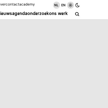
ver
contact
academy
NL
EN
nieuws
agenda
onderzoek
ons werk