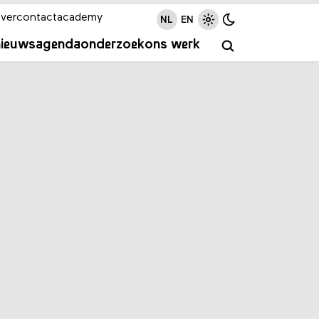
ver
contact
academy
NL
EN
nieuws
agenda
onderzoek
ons werk