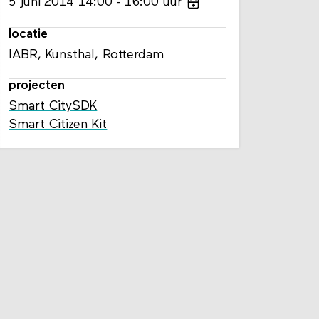
5
juni
2014
14:00
16:00
uur
locatie
IABR, Kunsthal, Rotterdam
projecten
Smart CitySDK
Smart Citizen Kit