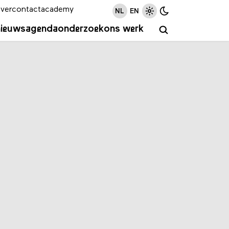
ver
contact
academy
NL
EN
nieuws
agenda
onderzoek
ons werk