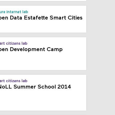
ure internet lab
en Data Estafette Smart Cities
rt citizens lab
pen Development Camp
rt citizens lab
oLL Summer School 2014