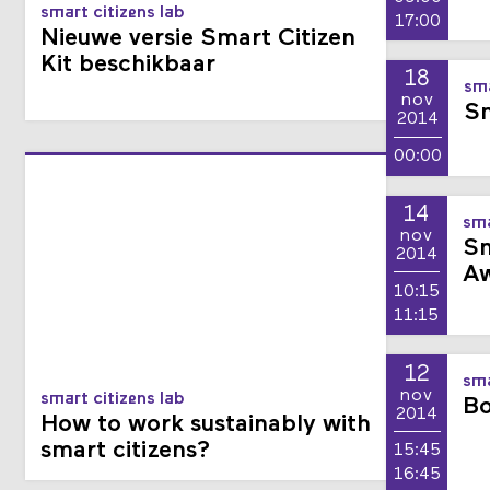
smart citizens lab
17:00
Nieuwe versie Smart Citizen
Kit beschikbaar
18
sma
nov
Sm
2014
00:00
14
sma
nov
Sm
2014
Aw
10:15
11:15
12
sma
nov
smart citizens lab
Bo
2014
How to work sustainably with
smart citizens?
15:45
16:45