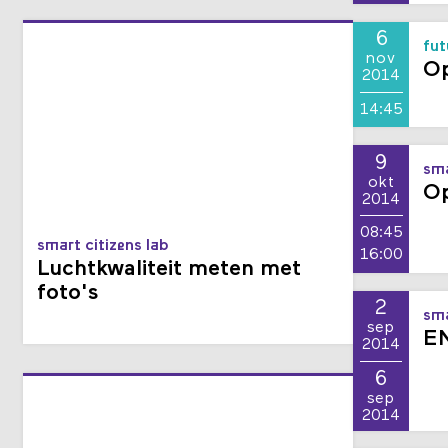
6
fut
nov
Op
2014
14:45
9
sma
okt
O
2014
08:45
smart citizens lab
16:00
Luchtkwaliteit meten met
foto's
2
sma
sep
EN
2014
6
sep
2014