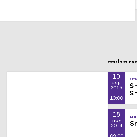
eerdere ev
10
sma
sep
Sm
2015
Sm
19:00
18
sma
nov
Sm
2014
09:00