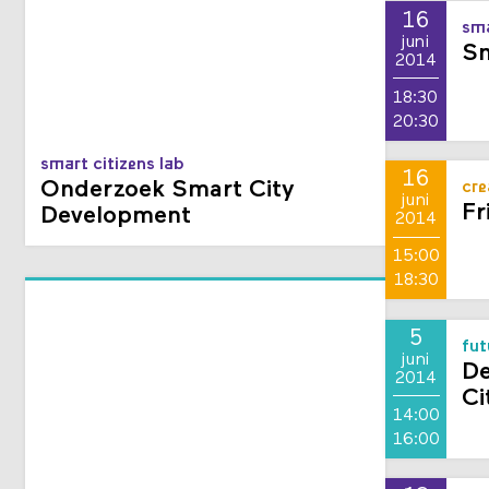
16
sma
juni
Sm
2014
18:30
20:30
smart citizens lab
16
Onderzoek Smart City
cre
juni
Fr
Development
2014
15:00
18:30
5
fut
juni
De
2014
Ci
14:00
16:00