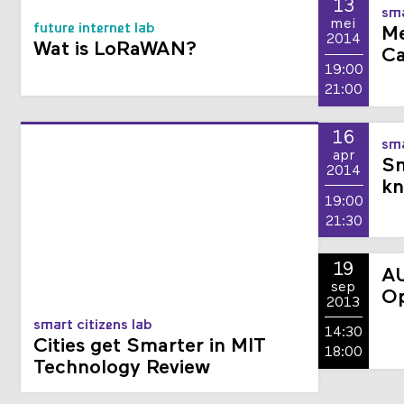
13
sma
mei
future internet lab
Me
2014
Wat is LoRaWAN?
Ca
19:00
21:00
16
sma
apr
Sm
2014
kn
19:00
21:30
19
AU
sep
O
2013
smart citizens lab
14:30
Cities get Smarter in MIT
18:00
Technology Review