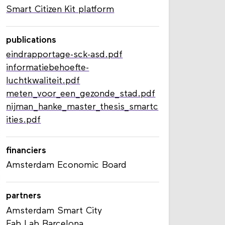
Smart Citizen Kit platform
publications
eindrapportage-sck-asd.pdf
informatiebehoefte-
luchtkwaliteit.pdf
meten_voor_een_gezonde_stad.pdf
nijman_hanke_master_thesis_smartc
ities.pdf
financiers
Amsterdam Economic Board
partners
Amsterdam Smart City
Fab Lab Barcelona