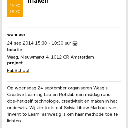
maken
15:30
18:30
wanneer
24
sep
2014
15:30
18:30
uur
locatie
Waag, Nieuwmarkt 4, 1012 CR Amsterdam
project
FabSchool
Op woensdag 24 september organiseren Waag's
Creative Learning Lab en Rotslab een middag rond
doe-het-zelf technologie, creativiteit en maken in het
onderwijs. Wij zijn trots dat Sylvia Libow Martinez van
'Invent to Learn'
aanwezig is om haar methode toe te
lichten.