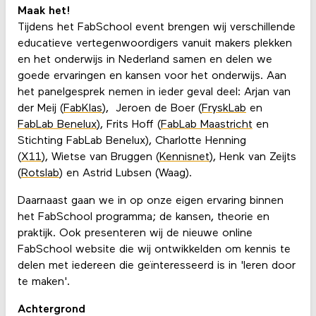
Maak het!
Tijdens het FabSchool event brengen wij verschillende
educatieve vertegenwoordigers vanuit makers plekken
en het onderwijs in Nederland samen en delen we
goede ervaringen en kansen voor het onderwijs. Aan
het panelgesprek nemen in ieder geval deel: Arjan van
der Meij (
FabKlas
), Jeroen de Boer (
FryskLab
en
FabLab Benelux
), Frits Hoff (
FabLab Maastricht
en
Stichting FabLab Benelux), Charlotte Henning
(
X11
), Wietse van Bruggen (
Kennisnet
), Henk van Zeijts
(
Rotslab
) en Astrid Lubsen (Waag).
Daarnaast gaan we in op onze eigen ervaring binnen
het FabSchool programma; de kansen, theorie en
praktijk. Ook presenteren wij de nieuwe online
FabSchool website die wij ontwikkelden om kennis te
delen met iedereen die geïnteresseerd is in 'leren door
te maken'.
Achtergrond