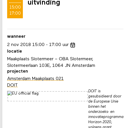
uitvinding
15:00
17:00
wanneer
2
nov
2018
15:00
17:00
uur
locatie
Maakplaats Slotermeer – OBA Slotermeer,
Slotermeerlaan 103E, 1064 JN Amsterdam
projecten
Amsterdam Maakplaats 021
DOIT
DOIT is
gesubsidieerd door
de Europese Unie
binnen het
onderzoeks- en
innovatieprogramma
Horizon 2020,
volgens grant