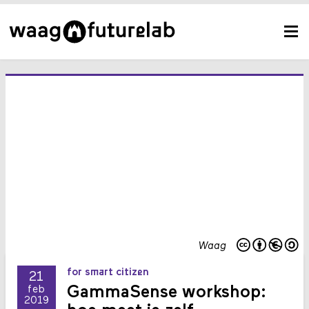
Waag
for smart citizen
21
GammaSense workshop:
feb
2019